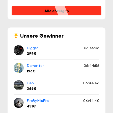
Alle anzeigen
Unsere Gewinner
Digger
06:45:03
299€
Dementor
06:44:56
196€
Geo
06:44:46
366€
FireByMisFire
06:44:40
431€