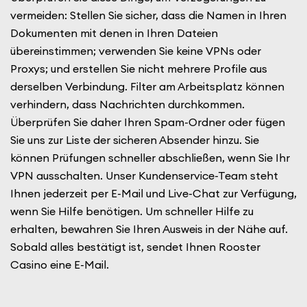
vermeiden: Stellen Sie sicher, dass die Namen in Ihren
Dokumenten mit denen in Ihren Dateien
übereinstimmen; verwenden Sie keine VPNs oder
Proxys; und erstellen Sie nicht mehrere Profile aus
derselben Verbindung. Filter am Arbeitsplatz können
verhindern, dass Nachrichten durchkommen.
Überprüfen Sie daher Ihren Spam-Ordner oder fügen
Sie uns zur Liste der sicheren Absender hinzu. Sie
können Prüfungen schneller abschließen, wenn Sie Ihr
VPN ausschalten. Unser Kundenservice-Team steht
Ihnen jederzeit per E-Mail und Live-Chat zur Verfügung,
wenn Sie Hilfe benötigen. Um schneller Hilfe zu
erhalten, bewahren Sie Ihren Ausweis in der Nähe auf.
Sobald alles bestätigt ist, sendet Ihnen Rooster
Casino eine E-Mail.