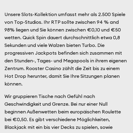
Unsere Slots-Kollektion umfasst mehr als 2.500 Spiele
von Top-Studios. Ihr RTP sollte zwischen 94 % and
98% liegen und Sie können zwischen €0,10 und €50
wetten. Quick Spin dauert durchschnittlich etwa 0,8
Sekunden und viele Walzen bieten Turbo. Die
progressiven Jackpots befinden sich zusammen mit
den Stunden-, Tages- und Megapools in ihrem eigenen
Zentrum. Rooster Casino zählt die Zeit bis zu einem
Hot Drop herunter, damit Sie Ihre Sitzungen planen
können.
Wir gruppieren Tische nach Gefühl nach
Geschwindigkeit und Grenze. Bei nur einer Null
beginnen Außenwetten beim europäischen Roulette
bei €0,50. Es gibt verschiedene Möglichkeiten,
Blackjack mit ein bis vier Decks zu spielen, sowie