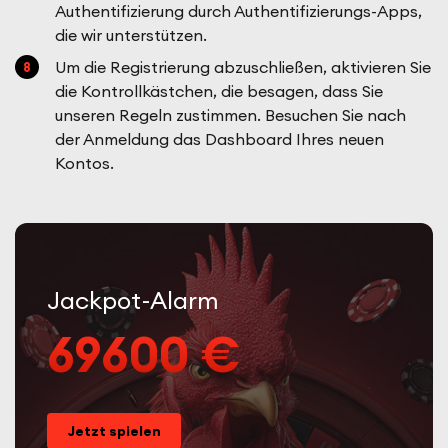
Authentifizierung durch Authentifizierungs-Apps,
die wir unterstützen.
Um die Registrierung abzuschließen, aktivieren Sie
die Kontrollkästchen, die besagen, dass Sie
unseren Regeln zustimmen. Besuchen Sie nach
der Anmeldung das Dashboard Ihres neuen
Kontos.
Jackpot-Alarm
69600 €
Jetzt spielen