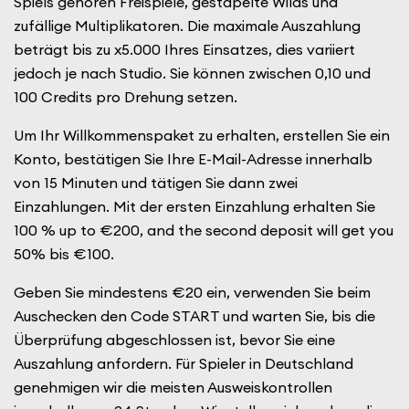
Spiels gehören Freispiele, gestapelte Wilds und
zufällige Multiplikatoren. Die maximale Auszahlung
beträgt bis zu x5.000 Ihres Einsatzes, dies variiert
jedoch je nach Studio. Sie können zwischen 0,10 und
100 Credits pro Drehung setzen.
Um Ihr Willkommenspaket zu erhalten, erstellen Sie ein
Konto, bestätigen Sie Ihre E-Mail-Adresse innerhalb
von 15 Minuten und tätigen Sie dann zwei
Einzahlungen. Mit der ersten Einzahlung erhalten Sie
100 % up to €200, and the second deposit will get you
50% bis €100.
Geben Sie mindestens €20 ein, verwenden Sie beim
Auschecken den Code START und warten Sie, bis die
Überprüfung abgeschlossen ist, bevor Sie eine
Auszahlung anfordern. Für Spieler in Deutschland
genehmigen wir die meisten Ausweiskontrollen