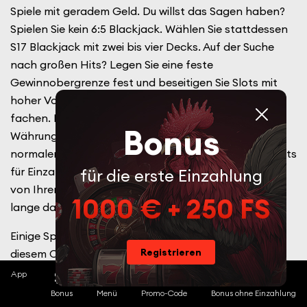
Spiele mit geradem Geld. Du willst das Sagen haben?
Spielen Sie kein 6:5 Blackjack. Wählen Sie stattdessen
S17 Blackjack mit zwei bis vier Decks. Auf der Suche
nach großen Hits? Legen Sie eine feste
Gewinnobergrenze fest und beseitigen Sie Slots mit
hoher Volatilität und Multiplikatoren über dem 5.000-
fachen. Für sofortige Ein- und Auszahlungen wird die
Bonus
Währung € verwendet und der Vorgang dauert
normalerweise weniger als 24 Stunden. Legen Sie Limits
für Einzahlungen, Realitätschecks oder Abkühlungen
für die erste Einzahlung
von Ihrem „Mein Konto“ fest Wenn Ihre Sitzung zu
1000 € + 250 FS
lange dauert, informieren wir Sie.
Einige Spieler, wie die aus Deutschland, können in
Registrieren
diesem Casino Karten, E-Wallets und Open Banking
nutzen. Brauchen Sie ein paar schnelle Tipps? Mit
App
Sammlungen können Sie schnell zu Sticky Wilds, Hold-
Bonus
Menü
Promo-Code
Bonus ohne Einzahlung
and-Spin, Roulette mit nur einer Null oder S17 Blackjack