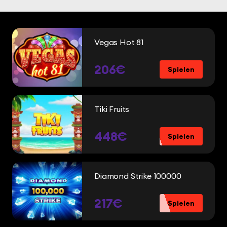
Vegas Hot 81
206€
Spielen
Tiki Fruits
448€
Spielen
Diamond Strike 100000
217€
Spielen