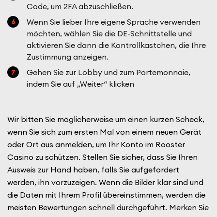
Code, um 2FA abzuschließen.
Wenn Sie lieber Ihre eigene Sprache verwenden
möchten, wählen Sie die DE-Schnittstelle und
aktivieren Sie dann die Kontrollkästchen, die Ihre
Zustimmung anzeigen.
Gehen Sie zur Lobby und zum Portemonnaie,
indem Sie auf „Weiter“ klicken
Wir bitten Sie möglicherweise um einen kurzen Scheck,
wenn Sie sich zum ersten Mal von einem neuen Gerät
oder Ort aus anmelden, um Ihr Konto im Rooster
Casino zu schützen. Stellen Sie sicher, dass Sie Ihren
Ausweis zur Hand haben, falls Sie aufgefordert
werden, ihn vorzuzeigen. Wenn die Bilder klar sind und
die Daten mit Ihrem Profil übereinstimmen, werden die
meisten Bewertungen schnell durchgeführt. Merken Sie