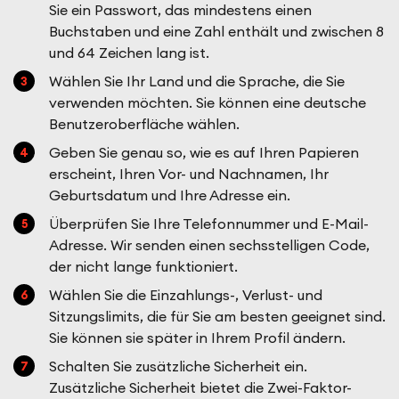
Sie ein Passwort, das mindestens einen
Buchstaben und eine Zahl enthält und zwischen 8
und 64 Zeichen lang ist.
Wählen Sie Ihr Land und die Sprache, die Sie
verwenden möchten. Sie können eine deutsche
Benutzeroberfläche wählen.
Geben Sie genau so, wie es auf Ihren Papieren
erscheint, Ihren Vor- und Nachnamen, Ihr
Geburtsdatum und Ihre Adresse ein.
Überprüfen Sie Ihre Telefonnummer und E-Mail-
Adresse. Wir senden einen sechsstelligen Code,
der nicht lange funktioniert.
Wählen Sie die Einzahlungs-, Verlust- und
Sitzungslimits, die für Sie am besten geeignet sind.
Sie können sie später in Ihrem Profil ändern.
Schalten Sie zusätzliche Sicherheit ein.
Zusätzliche Sicherheit bietet die Zwei-Faktor-